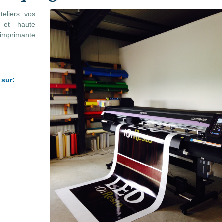
eliers vos
 et haute
 imprimante
 sur: