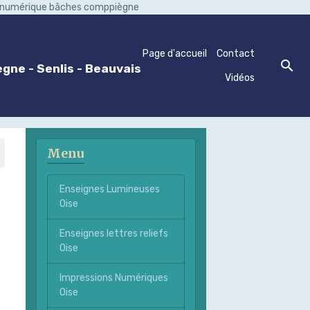
n numérique bâches comppiègne
Page d'accueil
Contact
gne - Senlis - Beauvais
Vidéos
Menu
Enseignes Lumineuses
Oise
Enseignes lettres reliefs
Oise
Impressions Numériques
Oise