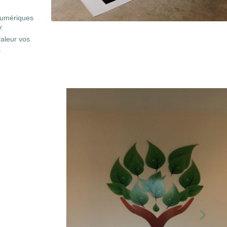
numériques
V.
valeur vos
s